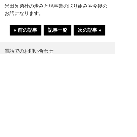
米田兄弟社の歩みと現事業の取り組みや今後の
お話になります。
« 前の記事
記事一覧
次の記事 »
電話でのお問い合わせ
0120-78-5535
受付時間：9:00～17:00 定休日：土・日・祝日
お問い合わせフォーム
株式会社米田兄弟社
TEL：0744-32-2122 / FAX：0744-32-0612
奈良県磯城郡田原本町304-1
オリジナルブランドの栄養ドリンクが、小ロットで製造
可能です。