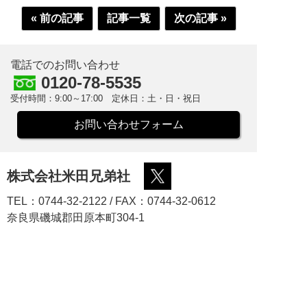
« 前の記事
記事一覧
次の記事 »
電話でのお問い合わせ
0120-78-5535
受付時間：9:00～17:00 定休日：土・日・祝日
お問い合わせフォーム
株式会社米田兄弟社
TEL：0744-32-2122 / FAX：0744-32-0612
奈良県磯城郡田原本町304-1
オリジナルブランドの栄養ドリンクが、小ロットで製造
可能です。
低リスクで、安心してご利用頂けます。
また、お客様の求められるコストにできるだけ対応し、
新規の商品発売における初期投資を最小限に抑えること